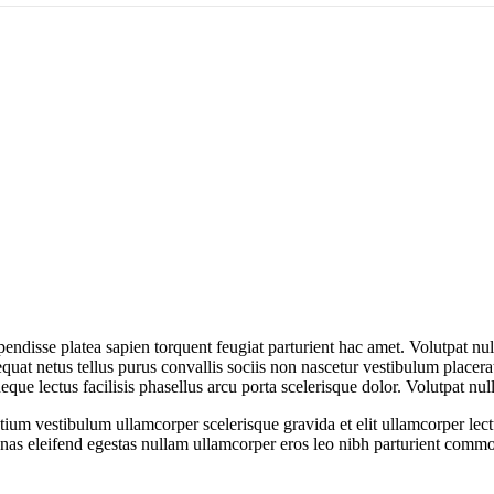
spendisse platea sapien torquent feugiat parturient hac amet. Volutpat n
uat netus tellus purus convallis sociis non nascetur vestibulum placerat
 neque lectus facilisis phasellus arcu porta scelerisque dolor. Volutpat n
tium vestibulum ullamcorper scelerisque gravida et elit ullamcorper lect
as eleifend egestas nullam ullamcorper eros leo nibh parturient commo