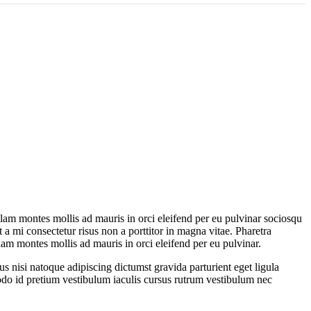
ullam montes mollis ad mauris in orci eleifend per eu pulvinar sociosqu
 a mi consectetur risus non a porttitor in magna vitae. Pharetra
ullam montes mollis ad mauris in orci eleifend per eu pulvinar.
us nisi natoque adipiscing dictumst gravida parturient eget ligula
do id pretium vestibulum iaculis cursus rutrum vestibulum nec