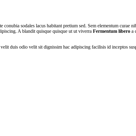
utate conubia sodales lacus habitant pretium sed. Sem elementum curae n
ipiscing. A blandit quisque quisque ut ut viverra
Fermentum libero
a 
nt velit duis odio velit sit dignissim hac adipiscing facilisis id incept