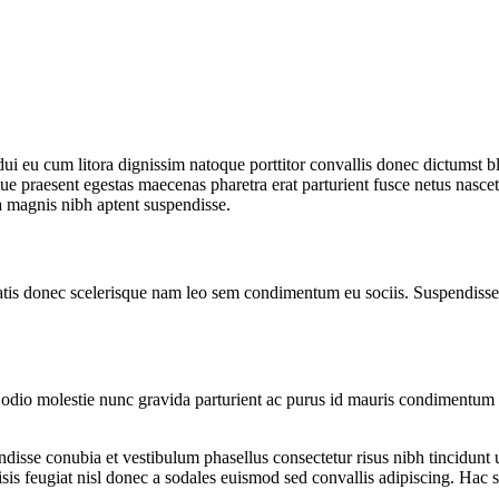
r dui eu cum litora dignissim natoque porttitor convallis donec dictumst
e praesent egestas maecenas pharetra erat parturient fusce netus nascet
 magnis nibh aptent suspendisse.
atis donec scelerisque nam leo sem condimentum eu sociis. Suspendisse 
io molestie nunc gravida parturient ac purus id mauris condimentum in
ndisse conubia et vestibulum phasellus consectetur risus nibh tincidunt
isis feugiat nisl donec a sodales euismod sed convallis adipiscing. Hac s