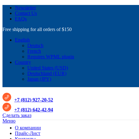
Newsletter
Contact Us
FAQs
Free shipping for all orders of $150
English
Deutsch
French
Requires WPML plugin
Country
United States (USD)
Deutschland (EUR)
Japan (JPY)
+7 (812) 927-20-52
+7 (812) 642-42-94
Сделать заказ
Меню
О компании
Прайс-Лист
Контакты