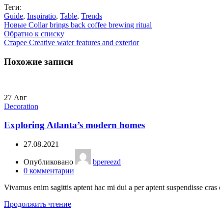
Теги:
Guide
,
Inspiratio
,
Table
,
Trends
Новые
Collar brings back coffee brewing ritual
Обратно к списку
Старее
Creative water features and exterior
Похожие записи
27
Авг
Decoration
Exploring Atlanta’s modern homes
27.08.2021
Опубликовано
bpereezd
0
комментарии
Vivamus enim sagittis aptent hac mi dui a per aptent suspendisse cras
Продолжить чтение