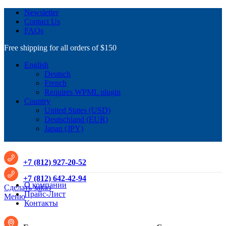
Newsletter
Contact Us
FAQs
Free shipping for all orders of $150
English
Deutsch
French
Requires WPML plugin
Country
United States (USD)
Deutschland (EUR)
Japan (JPY)
+7 (812) 927-20-52
+7 (812) 642-42-94
О компании
Сделать заказ
Прайс-Лист
Меню
Контакты