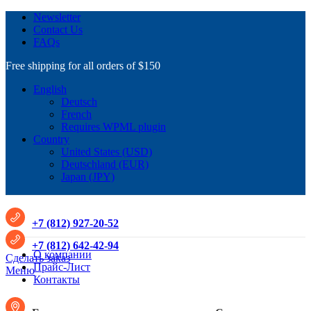
Newsletter
Contact Us
FAQs
Free shipping for all orders of $150
English
Deutsch
French
Requires WPML plugin
Country
United States (USD)
Deutschland (EUR)
Japan (JPY)
+7 (812) 927-20-52
+7 (812) 642-42-94
О компании
Сделать заказ
Прайс-Лист
Меню
Контакты