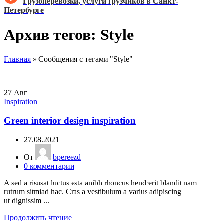
Грузоперевозки, услуги грузчиков в Санкт-
Петербурге
Архив тегов: Style
Главная
»
Сообщения с тегами "Style"
27
Авг
Inspiration
Green interior design inspiration
27.08.2021
От
bpereezd
0
комментарии
A sed a risusat luctus esta anibh rhoncus hendrerit blandit nam
rutrum sitmiad hac. Cras a vestibulum a varius adipiscing
ut dignissim ...
Продолжить чтение