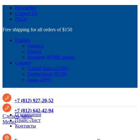
Newsletter
Contact Us
FAQs
Free shipping for all orders of $150
English
Deutsch
French
Requires WPML plugin
Country
United States (USD)
Deutschland (EUR)
Japan (JPY)
+7 (812) 927-20-52
+7 (812) 642-42-94
О компании
Сделать заказ
Прайс-Лист
Меню
Контакты